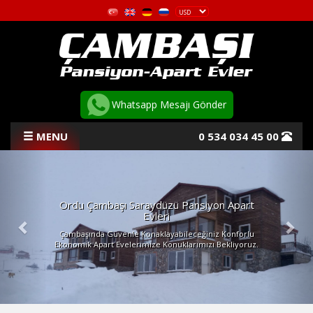
Whatsapp Mesajı Gönder
MENU
0 534 034 45 00
Previous
Nex
ANASAYFA
HAKKIMIZDA
Ordu Çambaşı Saraydüzü Pansiyon Apart
Evleri
ODALAR
Çambaşında Güvenle Konaklayabileceğiniz Konforlu
Ekonomik Apart Evelerimize Konuklarımızı Bekliyoruz.
RESİM GALERİSİ
AKTİVİTELER
S.S.S