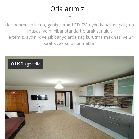
Odalarımız
Her odamızda klima, geniş ekran LED TV, uydu kanalları, çalışma
masası ve minibar standart olarak sunulur.
Tertemiz, aydınlık ve şık banyolarda saç kurutma makinası ve 24
saat sıcak su bulunmakta.
0 USD
/gecelik