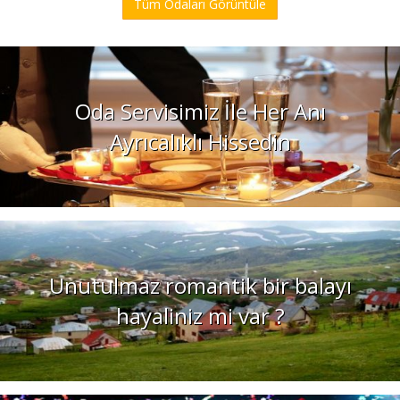
Tüm Odaları Görüntüle
Oda Servisimiz İle Her Anı
Ayrıcalıklı Hissedin
Unutulmaz romantik bir balayı
hayaliniz mi var ?